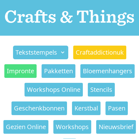
Tekststempels
Craftaddictionuk
Impronte
Pakketten
Bloemenhangers
Workshops Online
Stencils
Geschenkbonnen
Kerstbal
Pasen
Gezien Online
Workshops
Nieuwsbrief