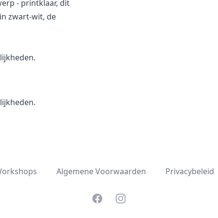
rp - printklaar, dit
in zwart-wit, de
ijkheden.
ijkheden.
orkshops
Algemene Voorwaarden
Privacybeleid
Facebook
Instagram