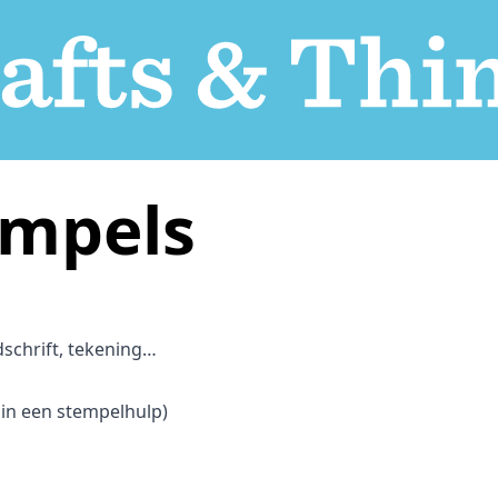
empels
dschrift, tekening…
 in een stempelhulp)