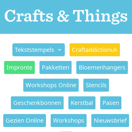
Tekststempels
Craftaddictionuk
Impronte
Pakketten
Bloemenhangers
Workshops Online
Stencils
Geschenkbonnen
Kerstbal
Pasen
Gezien Online
Workshops
Nieuwsbrief