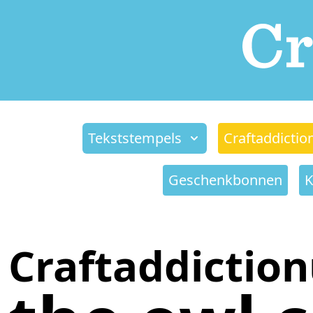
Tekststempels
Craftaddictio
Geschenkbonnen
K
Craftaddictio