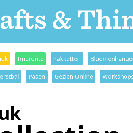
nuk
Impronte
Pakketten
Bloemenhange
erstbal
Pasen
Gezien Online
Workshop
nuk