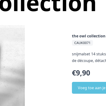
ollection
the owl collection
CAUK0071
snijmalset 14 stuks
de découpe, détac
€9,90
Voeg toe aan j