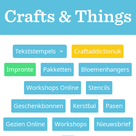
Tekststempels
Craftaddictionuk
Impronte
Pakketten
Bloemenhangers
Workshops Online
Stencils
Geschenkbonnen
Kerstbal
Pasen
Gezien Online
Workshops
Nieuwsbrief