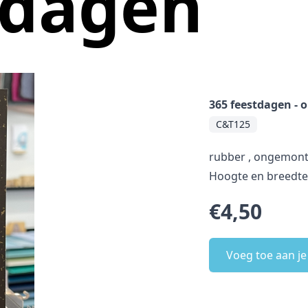
tdagen
365 feestdagen -
C&T125
rubber , ongemont
Hoogte en breedt
€4,50
Voeg toe aan j