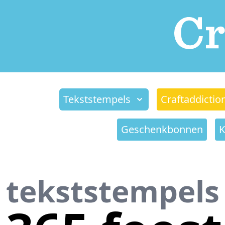
Tekststempels
Craftaddictio
Geschenkbonnen
K
tekststempels