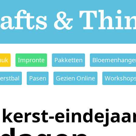
nuk
Impronte
Pakketten
Bloemenhange
erstbal
Pasen
Gezien Online
Workshop
kerst-eindejaa