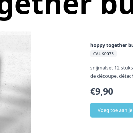
gether b
hoppy together b
CAUK0073
snijmalset 12 stuks
de découpe, détach
€9,90
Voeg toe aan j