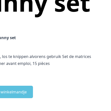
unny set
unny set
, los te knippen alvorens gebruik Set de matrices
er avant emploi, 15 pièces
e winkelmandje