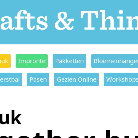
nuk
Impronte
Pakketten
Bloemenhange
erstbal
Pasen
Gezien Online
Workshop
nuk