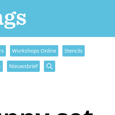
rs
Workshops Online
Stencils
s
Nieuwsbrief