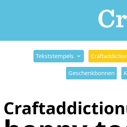
Tekststempels
Craftaddictio
Geschenkbonnen
K
Craftaddictio