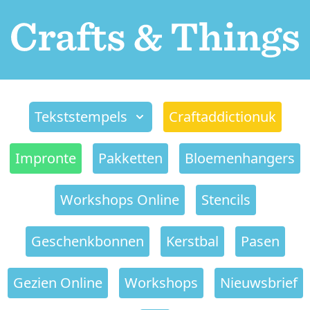
Tekststempels
Craftaddictionuk
Impronte
Pakketten
Bloemenhangers
Workshops Online
Stencils
Geschenkbonnen
Kerstbal
Pasen
Gezien Online
Workshops
Nieuwsbrief