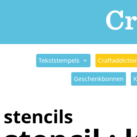
Tekststempels
Craftaddictio
Geschenkbonnen
K
stencils