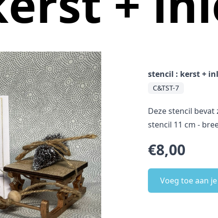
kerst + in
stencil : kerst + in
C&TST-7
Deze stencil bevat 
stencil 11 cm - bre
€8,00
Voeg toe aan j