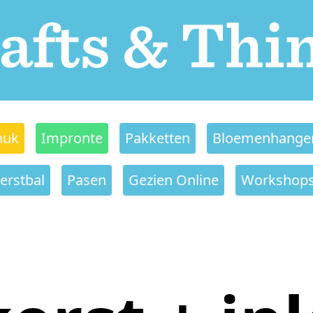
nuk
Impronte
Pakketten
Bloemenhange
erstbal
Pasen
Gezien Online
Workshop