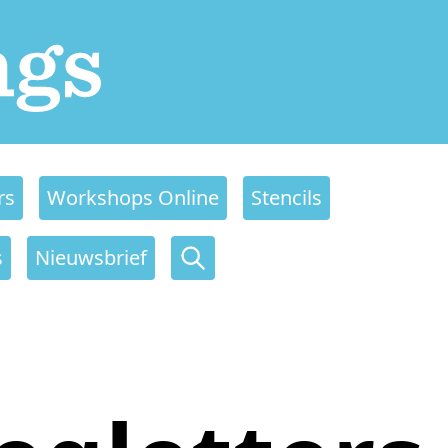
rs
Workshops Online
Stencils
s
Nieuwsbrief